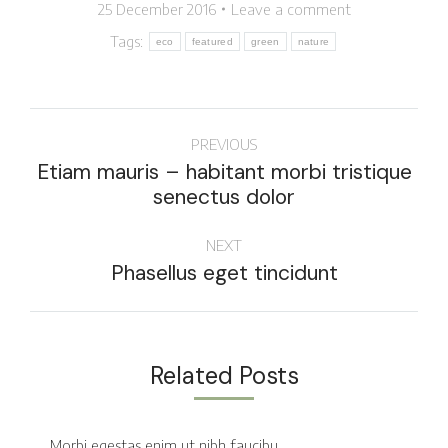
25 December 2016
Leave a comment
Tags:
eco
featured
green
nature
PREVIOUS
Etiam mauris – habitant morbi tristique
senectus dolor
NEXT
Phasellus eget tincidunt
Related Posts
Morbi egestas enim ut nibh faucibu